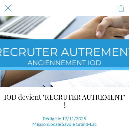
IOD devient "RECRUTER AUTREMENT"
!
Rédigé le 17/11/2025
MissionLocale Savoie Grand-Lac